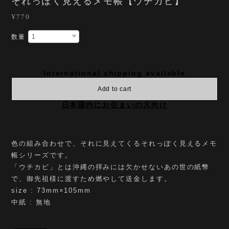
それっぽく見えるメモ帳【ウチカビ】
¥770
数量
International shipping available
Add to cart
日本国内にお住まいの方向け
色の組み合わせで、それに見えてくるそれっぽく見えるメモ
帳シリーズです。
「ウチカビ」とは沖縄の拝みには欠かせないあの世の紙幣
で、御先祖様に渡すため燃やして送金します。
size : 73mm×105mm
中紙 : 無地